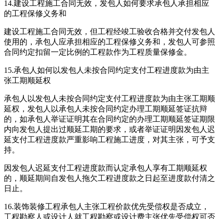
14.建设工程施工合同无效，发包人如何要求承包人承担相应
的工程保修义务和
建设工程施工合同无效，但工程经竣工验收合格并交付发包人
使用的，承包人应承担相应的工程保修义务和，发包人可参照
合同约定扣留一定比例的工程款作为工程质量保修金。
15.承包人如何以发包人未按合同约定支付工程进度款为由主
张工期顺延权
承包人以发包人未按合同约定支付工程进度款为由主张工期顺
延权，发包人以承包人未按合同约定办理工期顺延签证抗辩
的，如承包人举证证明其在合同约定的办理工期顺延签证期限
内向发包人提出过顺延工期的要求，或者举证证明因发包人迟
延支付工程进度款严重影响工程施工进度，对其主张，可予支
持。
因发包人迟延支付工程进度款而认定承包人享有工期顺延权
的，顺延期间自发包人拖欠工程进度款之日起至进度款付清之
日止。
16.装饰装修工程承包人主张工程价款优先受偿权是否成立，
工程勘察人或设计人就工程勘察或设计费主张优先受偿权可否